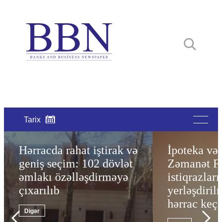
Tarix
14 may 2019
Hərracda rahat iştirak və
Sığorta se
İpoteka və 
geniş seçim: 102 dövlət
lisenziyası
Zəmanət F
əmlakı özəlləşdirməyə
məhdudlaşd
istiqrazları
çıxarılıb
sığortaçı v
yerləşdiril
verilən sığ
hərrac keçi
Digər
vasitəçilər