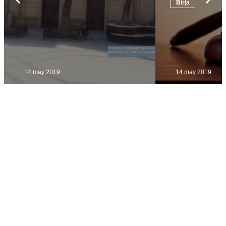
Birja
məlumat
Digər
14 may 2019
14 may 2019