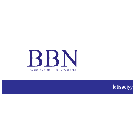
İqtisadiyy