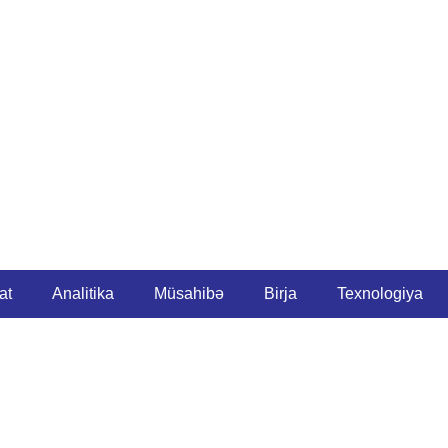
at
Analitika
Müsahibə
Birja
Texnologiya