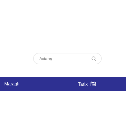
Maraqlı
Tarix