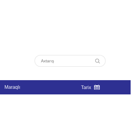
Maraqlı
Tarix