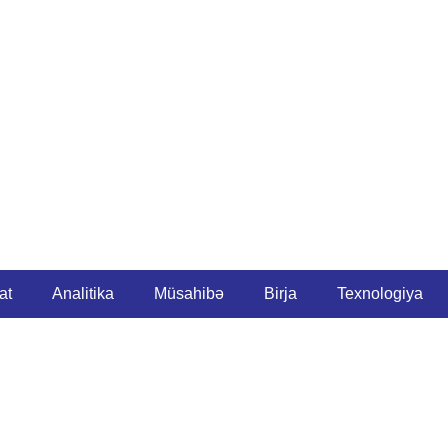
at
Analitika
Müsahibə
Birja
Texnologiya