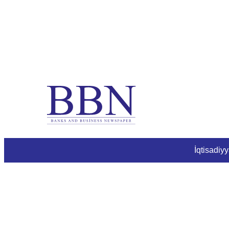
İqtisadiyy